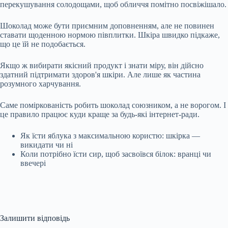
перекушування солодощами, щоб обличчя помітно посвіжішало.
Шоколад може бути приємним доповненням, але не повинен
ставати щоденною нормою півплитки. Шкіра швидко підкаже,
що це їй не подобається.
Якщо ж вибирати якісний продукт і знати міру, він дійсно
здатний підтримати здоров'я шкіри. Але лише як частина
розумного харчування.
Саме поміркованість робить шоколад союзником, а не ворогом. І
це правило працює куди краще за будь-які інтернет-ради.
Як їсти яблука з максимальною користю: шкірка —
викидати чи ні
Коли потрібно їсти сир, щоб засвоївся білок: вранці чи
ввечері
Залишити відповідь