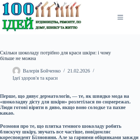
Перейти
до
вмісту
Скільки шоколаду потрібно для краси шкіри: і чому
більше не можна
Валерія Бойченко
21.02.2026
Ідеї здоров'я та краси
Перше, що дивує дерматологів, — те, як швидко мода на
«шоколадну дієту для шкіри» розлетілася по соцмережах.
Люди готові вірити в диво, якщо воно солодке та пахне
какао.
Розмови про те, що плитка темного шоколаду робить
блискучу шкіру, звучать все частіше, повідомляє
кореспондент Білновини. Але за гарними обіцянками завжди