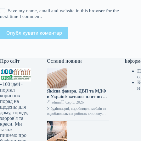
Save my name, email and website in this browser for the
next time I comment.
Опублікувати коментар
Про сайт
Останні новини
Інформ
П
с
К
«100 ідей» —
и
портал
Якісна фанера, ДВП та МДФ
корисних
в Україні: каталог плитних
порад на
матеріалів від «ВІН-ВУД»
admin
Сер 5, 2026
щодень: для
У будівництві, виробництві меблів та
дому, городу,
оздоблювальних роботах ключову
здоров'я та
роль відіграє вибір якісної деревинної
краси. Ми
сировини. Компанія «ВІН-ВУД» уже
тривалий час займається…
також
пишемо про
будівництво