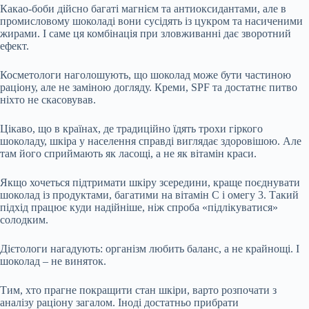
Какао-боби дійсно багаті магнієм та антиоксидантами, але в
промисловому шоколаді вони сусідять із цукром та насиченими
жирами. І саме ця комбінація при зловживанні дає зворотний
ефект.
Косметологи наголошують, що шоколад може бути частиною
раціону, але не заміною догляду. Креми, SPF та достатнє питво
ніхто не скасовував.
Цікаво, що в країнах, де традиційно їдять трохи гіркого
шоколаду, шкіра у населення справді виглядає здоровішою. Але
там його сприймають як ласощі, а не як вітамін краси.
Якщо хочеться підтримати шкіру зсередини, краще поєднувати
шоколад із продуктами, багатими на вітамін С і омегу 3. Такий
підхід працює куди надійніше, ніж спроба «підлікуватися»
солодким.
Дієтологи нагадують: організм любить баланс, а не крайнощі. І
шоколад – не виняток.
Тим, хто прагне покращити стан шкіри, варто розпочати з
аналізу раціону загалом. Іноді достатньо прибрати