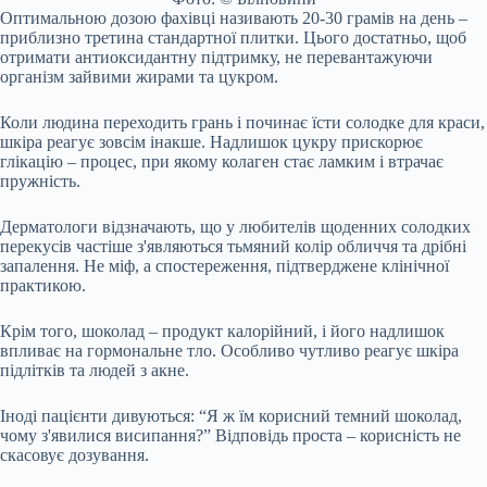
Оптимальною дозою фахівці називають 20-30 грамів на день –
приблизно третина стандартної плитки. Цього достатньо, щоб
отримати антиоксидантну підтримку, не перевантажуючи
організм зайвими жирами та цукром.
Коли людина переходить грань і починає їсти солодке для краси,
шкіра реагує зовсім інакше. Надлишок цукру прискорює
глікацію – процес, при якому колаген стає ламким і втрачає
пружність.
Дерматологи відзначають, що у любителів щоденних солодких
перекусів частіше з'являються тьмяний колір обличчя та дрібні
запалення. Не міф, а спостереження, підтверджене клінічної
практикою.
Крім того, шоколад – продукт калорійний, і його надлишок
впливає на гормональне тло. Особливо чутливо реагує шкіра
підлітків та людей з акне.
Іноді пацієнти дивуються: “Я ж їм корисний темний шоколад,
чому з'явилися висипання?” Відповідь проста – корисність не
скасовує дозування.