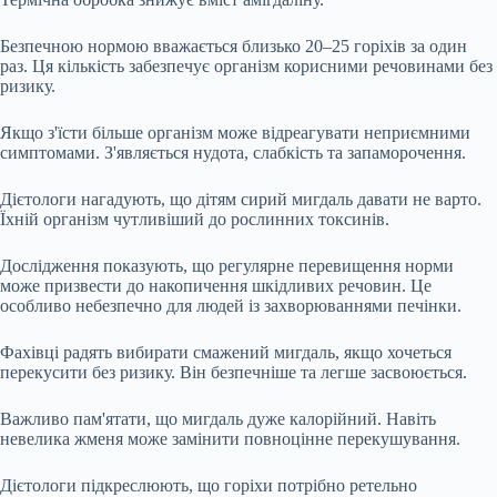
Безпечною нормою вважається близько 20–25 горіхів за один
раз. Ця кількість забезпечує організм корисними речовинами без
ризику.
Якщо з'їсти більше організм може відреагувати неприємними
симптомами. З'являється нудота, слабкість та запаморочення.
Дієтологи нагадують, що дітям сирий мигдаль давати не варто.
Їхній організм чутливіший до рослинних токсинів.
Дослідження показують, що регулярне перевищення норми
може призвести до накопичення шкідливих речовин. Це
особливо небезпечно для людей із захворюваннями печінки.
Фахівці радять вибирати смажений мигдаль, якщо хочеться
перекусити без ризику. Він безпечніше та легше засвоюється.
Важливо пам'ятати, що мигдаль дуже калорійний. Навіть
невелика жменя може замінити повноцінне перекушування.
Дієтологи підкреслюють, що горіхи потрібно ретельно