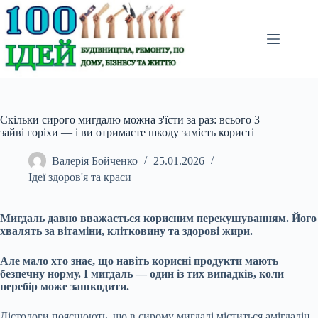
Перейти
до
вмісту
Скільки сирого мигдалю можна з'їсти за раз: всього 3
зайві горіхи — і ви отримаєте шкоду замість користі
Валерія Бойченко
25.01.2026
Ідеї здоров'я та краси
Мигдаль давно вважається корисним перекушуванням. Його
хвалять за вітаміни, клітковину та здорові жири.
Але мало хто знає, що навіть корисні продукти мають
безпечну норму. І мигдаль — один із тих випадків, коли
перебір може зашкодити.
Дієтологи пояснюють, що в сирому мигдалі міститься амігдалін,