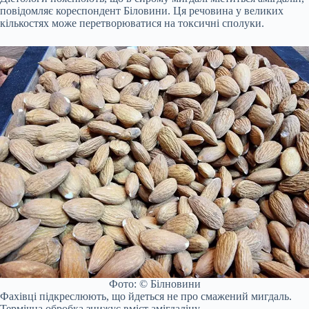
повідомляє кореспондент Біловини. Ця речовина у великих
кількостях може перетворюватися на токсичні сполуки.
Фото: © Білновини
Фахівці підкреслюють, що йдеться не про смажений мигдаль.
Термічна обробка знижує вміст амігдаліну.