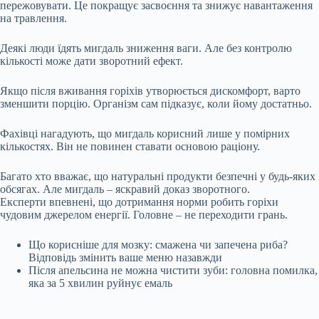
пережовувати. Це покращує засвоєння та знижує навантаження
на травлення.
Деякі люди їдять мигдаль зниження ваги. Але без контролю
кількості може дати зворотний ефект.
Якщо після вживання горіхів утворюється дискомфорт, варто
зменшити порцію. Організм сам підказує, коли йому достатньо.
Фахівці нагадують, що мигдаль корисний лише у помірних
кількостях. Він не повинен ставати основою раціону.
Багато хто вважає, що натуральні продукти безпечні у будь-яких
обсягах. Але мигдаль – яскравий доказ зворотного.
Експерти впевнені, що дотримання норми робить горіхи
чудовим джерелом енергії. Головне – не переходити грань.
Що корисніше для мозку: смажена чи запечена риба?
Відповідь змінить ваше меню назавжди
Після апельсина не можна чистити зуби: головна помилка,
яка за 5 хвилин руйнує емаль