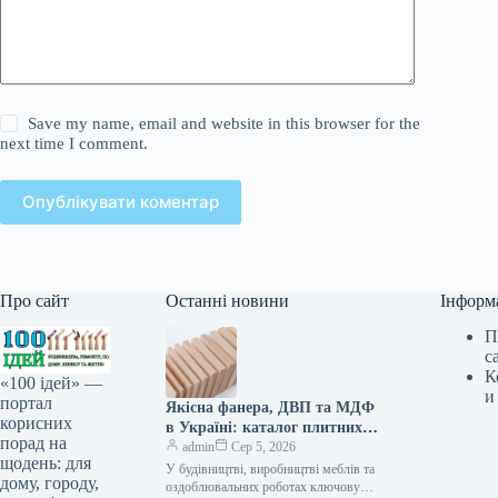
Save my name, email and website in this browser for the
next time I comment.
Опублікувати коментар
Про сайт
Останні новини
Інформ
П
с
К
«100 ідей» —
и
портал
Якісна фанера, ДВП та МДФ
корисних
в Україні: каталог плитних
порад на
матеріалів від «ВІН-ВУД»
admin
Сер 5, 2026
щодень: для
У будівництві, виробництві меблів та
дому, городу,
оздоблювальних роботах ключову