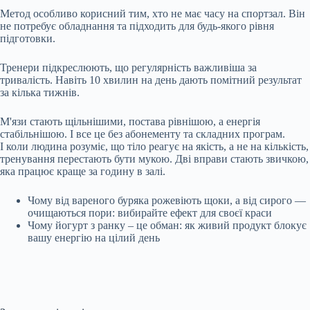
Метод особливо корисний тим, хто не має часу на спортзал. Він
не потребує обладнання та підходить для будь-якого рівня
підготовки.
Тренери підкреслюють, що регулярність важливіша за
тривалість. Навіть 10 хвилин на день дають помітний результат
за кілька тижнів.
М'язи стають щільнішими, постава рівнішою, а енергія
стабільнішою. І все це без абонементу та складних програм.
І коли людина розуміє, що тіло реагує на якість, а не на кількість,
тренування перестають бути мукою. Дві вправи стають звичкою,
яка працює краще за годину в залі.
Чому від вареного буряка рожевіють щоки, а від сирого —
очищаються пори: вибирайте ефект для своєї краси
Чому йогурт з ранку – це обман: як живий продукт блокує
вашу енергію на цілий день