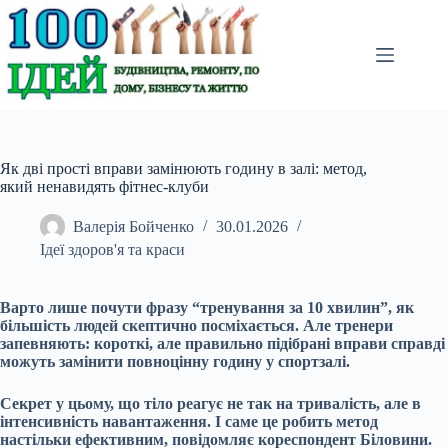
Перейти
до
вмісту
Як дві прості вправи замінюють годину в залі: метод,
який ненавидять фітнес-клуби
Валерія Бойченко
30.01.2026
Ідеї здоров'я та краси
Варто лише почути фразу “тренування за 10 хвилин”, як
більшість людей скептично посміхається. Але тренери
запевняють: короткі, але правильно підібрані вправи справді
можуть замінити повноцінну годину у спортзалі.
Секрет у цьому, що тіло реагує не так на тривалість, але в
інтенсивність навантаження. І саме це робить метод
настільки ефективним, повідомляє кореспондент Біловини.