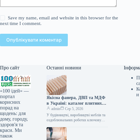
Save my name, email and website in this browser for the
next time I comment.
Опублікувати коментар
Про сайт
Останні новини
Інформ
П
с
К
«100 ідей» —
и
портал
Якісна фанера, ДВП та МДФ
корисних
в Україні: каталог плитних
порад на
матеріалів від «ВІН-ВУД»
admin
Сер 5, 2026
щодень: для
У будівництві, виробництві меблів та
дому, городу,
оздоблювальних роботах ключову
здоров'я та
роль відіграє вибір якісної деревинної
краси. Ми
сировини. Компанія «ВІН-ВУД» уже
тривалий час займається…
також