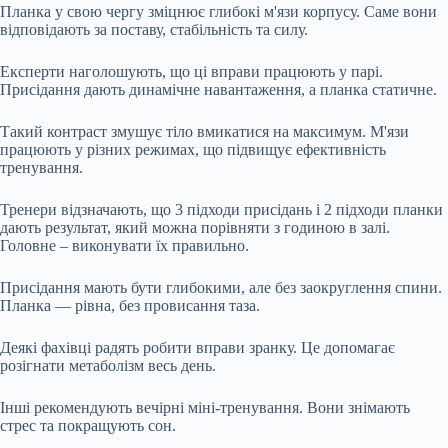
Планка у свою чергу зміцнює глибокі м'язи корпусу. Саме вони
відповідають за поставу, стабільність та силу.
Експерти наголошують, що ці вправи працюють у парі.
Присідання дають динамічне навантаження, а планка статичне.
Такий контраст змушує тіло вмикатися на максимум. М'язи
працюють у різних режимах, що підвищує ефективність
тренування.
Тренери відзначають, що 3 підходи присідань і 2 підходи планки
дають результат, який можна порівняти з годиною в залі.
Головне – виконувати їх правильно.
Присідання мають бути глибокими, але без заокруглення спини.
Планка — рівна, без провисання таза.
Деякі фахівці радять робити вправи зранку. Це допомагає
розігнати метаболізм весь день.
Інші рекомендують вечірні міні-тренування. Вони знімають
стрес та покращують сон.