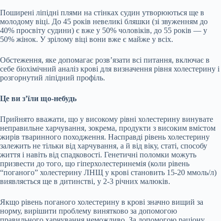
Поширені ліпідні плями на стінках судин утворюються ще в
молодому віці. До 45 років невеликі бляшки (зі звуженням до
40% просвіту судини) є вже у 50% чоловіків, до 55 років — у
50% жінок. У зрілому віці вони вже є майже у всіх.
Обстеження, яке допомагає розв’язати всі питання, включає в
себе біохімічний аналіз крові для визначення рівня холестерину і
розгорнутий ліпідний профіль.
Це ви з’їли що-небудь
Прийнято вважати, що у високому рівні холестерину винувате
неправильне харчування, зокрема, продукти з високим вмістом
жирів тваринного походження. Насправді рівень холестерину
залежить не тільки від харчування, а й від віку, статі, способу
життя і навіть від спадковості. Генетичні поломки можуть
призвести до того, що гіперхолестеринемія (коли рівень
“поганого” холестерину ЛНЩ у крові становить 15-20 ммоль/л)
виявляється ще в дитинстві, у 2-3 річних малюків.
Якщо рівень поганого холестерину в крові значно вищий за
норму, вирішити проблему винятково за допомогою
правильного харчування неможливо. За допомогою раціону