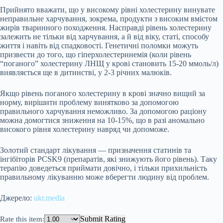
Прийнято вважати, що у високому рівні холестерину винувате
неправильне харчування, зокрема, продукти з високим вмістом
жирів тваринного походження. Насправді рівень холестерину
залежить не тільки від харчування, а й від віку, статі, способу
життя і навіть від спадковості. Генетичні поломки можуть
призвести до того, що гіперхолестеринемія (коли рівень
“поганого” холестерину ЛНЩ у крові становить 15-20 ммоль/л)
виявляється ще в дитинстві, у 2-3 річних малюків.
Якщо рівень поганого холестерину в крові значно вищий за
норму, вирішити проблему винятково за допомогою
правильного харчування неможливо. За допомогою раціону
можна домогтися зниження на 10-15%, що в разі аномально
високого рівня холестерину навряд чи допоможе.
Золотий стандарт лікування — призначення статинів та
інгібіторів PCSK9 (препаратів, які знижують його рівень). Таку
терапію доведеться приймати довічно, і тільки прихильність
правильному лікуванню може вберегти людину від проблем.
Джерело:
ukr.media
Submit Rating
Rate this item: