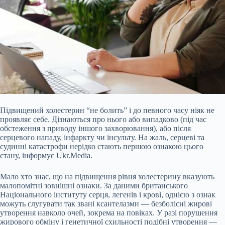
Підвищений холестерин “не болить” і до певного часу ніяк не
проявляє себе. Дізнаються про нього або випадково (під час
обстеження з приводу іншого захворювання), або після
серцевого нападу, інфаркту чи інсульту. На жаль, серцеві та
судинні катастрофи нерідко стають першою ознакою цього
стану, інформує Ukr.Media.
Мало хто знає, що на підвищення рівня холестерину вказують
малопомітні зовнішні ознаки. За даними британського
Національного інституту серця, легенів і крові, однією з ознак
можуть слугувати так звані ксантелазми — безболісні жирові
утворення навколо очей, зокрема на повіках. У разі порушення
жирового обміну і генетичної схильності подібні утворення —