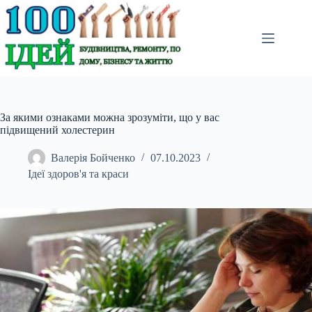
Перейти
до
вмісту
За якими ознаками можна зрозуміти, що у вас
підвищений холестерин
Валерія Бойченко
07.10.2023
Ідеї здоров'я та краси