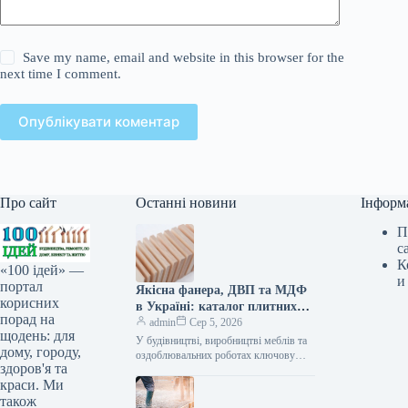
Save my name, email and website in this browser for the
next time I comment.
Опублікувати коментар
Про сайт
Останні новини
Інформ
П
с
К
«100 ідей» —
и
портал
Якісна фанера, ДВП та МДФ
корисних
в Україні: каталог плитних
порад на
матеріалів від «ВІН-ВУД»
admin
Сер 5, 2026
щодень: для
У будівництві, виробництві меблів та
дому, городу,
оздоблювальних роботах ключову
здоров'я та
роль відіграє вибір якісної деревинної
краси. Ми
сировини. Компанія «ВІН-ВУД» уже
тривалий час займається…
також