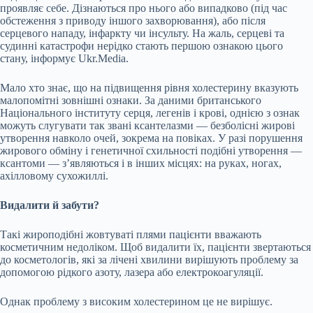
проявляє себе. Дізнаються про нього або випадково (під час
обстеження з приводу іншого захворювання), або після
серцевого нападу, інфаркту чи інсульту. На жаль, серцеві та
судинні катастрофи нерідко стають першою ознакою цього
стану, інформує Ukr.Media.
Мало хто знає, що на підвищення рівня холестерину вказують
малопомітні зовнішні ознаки. За даними британського
Національного інституту серця, легенів і крові, однією з ознак
можуть слугувати так звані ксантелазми — безболісні жирові
утворення навколо очей, зокрема на повіках. У разі порушення
жирового обміну і генетичної схильності подібні утворення —
ксантоми — з’являються і в інших місцях: на руках, ногах,
ахілловому сухожиллі.
Видалити й забути?
Такі жироподібні жовтуваті плями пацієнти вважають
косметичним недоліком. Щоб видалити їх, пацієнти звертаються
до косметологів, які за лічені хвилини вирішують проблему за
допомогою рідкого азоту, лазера або електрокоагуляції.
Однак проблему з високим холестерином це не вирішує.