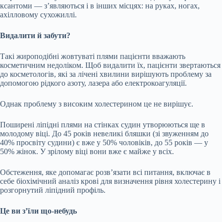
ксантоми — з’являються і в інших місцях: на руках, ногах,
ахілловому сухожиллі.
Видалити й забути?
Такі жироподібні жовтуваті плями пацієнти вважають
косметичним недоліком. Щоб видалити їх, пацієнти звертаються
до косметологів, які за лічені хвилини вирішують проблему за
допомогою рідкого азоту, лазера або електрокоагуляції.
Однак проблему з високим холестерином це не вирішує.
Поширені ліпідні плями на стінках судин утворюються ще в
молодому віці. До 45 років невеликі бляшки (зі звуженням до
40% просвіту судини) є вже у 50% чоловіків, до 55 років — у
50% жінок. У зрілому віці вони вже є майже у всіх.
Обстеження, яке допомагає розв’язати всі питання, включає в
себе біохімічний аналіз крові для визначення рівня холестерину і
розгорнутий ліпідний профіль.
Це ви з’їли що-небудь