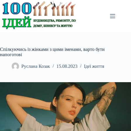
Перейти
до
вмісту
Спілкуючись із жінками з цими іменами, варто бути
напоготові
Руслана Козак
15.08.2023
Ідеї життя