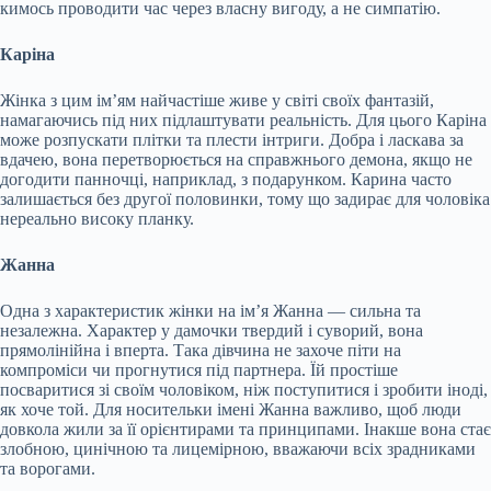
кимось проводити час через власну вигоду, а не симпатію.
Каріна
Жінка з цим ім’ям найчастіше живе у світі своїх фантазій,
намагаючись під них підлаштувати реальність. Для цього Каріна
може розпускати плітки та плести інтриги. Добра і ласкава за
вдачею, вона перетворюється на справжнього демона, якщо не
догодити панночці, наприклад, з подарунком. Карина часто
залишається без другої половинки, тому що задирає для чоловіка
нереально високу планку.
Жанна
Одна з характеристик жінки на ім’я Жанна — сильна та
незалежна. Характер у дамочки твердий і суворий, вона
прямолінійна і вперта. Така дівчина не захоче піти на
компроміси чи прогнутися під партнера. Їй простіше
посваритися зі своїм чоловіком, ніж поступитися і зробити іноді,
як хоче той. Для носительки імені Жанна важливо, щоб люди
довкола жили за її орієнтирами та принципами. Інакше вона стає
злобною, цинічною та лицемірною, вважаючи всіх зрадниками
та ворогами.