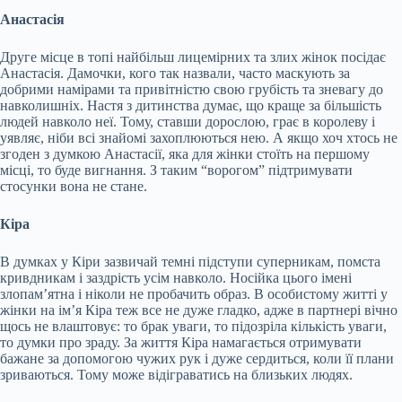
Анастасія
Друге місце в топі найбільш лицемірних та злих жінок посідає
Анастасія. Дамочки, кого так назвали, часто маскують за
добрими намірами та привітністю свою грубість та зневагу до
навколишніх. Настя з дитинства думає, що краще за більшість
людей навколо неї. Тому, ставши дорослою, грає в королеву і
уявляє, ніби всі знайомі захоплюються нею. А якщо хоч хтось не
згоден з думкою Анастасії, яка для жінки стоїть на першому
місці, то буде вигнання. З таким “ворогом” підтримувати
стосунки вона не стане.
Кіра
В думках у Кіри зазвичай темні підступи суперникам, помста
кривдникам і заздрість усім навколо. Носійка цього імені
злопам’ятна і ніколи не пробачить образ. В особистому житті у
жінки на ім’я Кіра теж все не дуже гладко, адже в партнері вічно
щось не влаштовує: то брак уваги, то підозріла кількість уваги,
то думки про зраду. За життя Кіра намагається отримувати
бажане за допомогою чужих рук і дуже сердиться, коли її плани
зриваються. Тому може відіграватись на близьких людях.