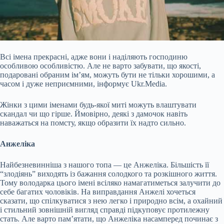
Всі імена прекрасні, адже вони і наділяють господиню
особливою особливістю. Але не варто забувати, що якості,
подаровані обраним ім’ям, можуть бути не тільки хорошими, а
часом і дуже неприємними, інформує Ukr.Media.
Жінки з цими іменами будь-якої миті можуть влаштувати
скандал чи що гірше. Ймовірно, деякі з дамочок навіть
наважаться на помсту, якщо образити їх надто сильно.
Анжеліка
Найбезневинніша з нашого топа — це Анжеліка. Більшість її
“злодіянь” виходять із бажання солодкого та розкішного життя.
Тому володарка цього імені всіляко намагатиметься залучити до
себе багатих чоловіків. На виправдання Анжелі хочеться
сказати, що спілкуватися з нею легко і природно всім, а охайний
і стильний зовнішній вигляд справді підкуповує протилежну
стать. Але варто пам’ятати, що Анжеліка насамперед починає з