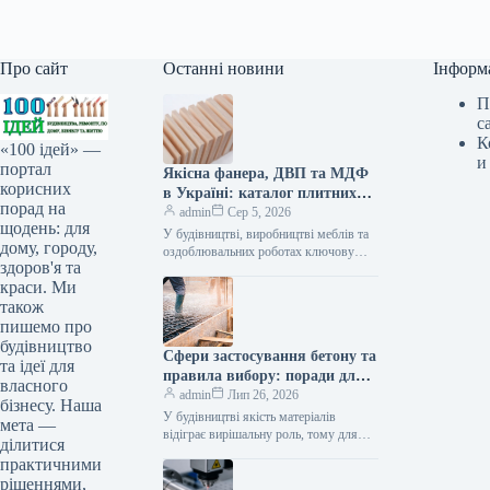
Про сайт
Останні новини
Інформ
П
с
К
«100 ідей» —
и
портал
Якісна фанера, ДВП та МДФ
корисних
в Україні: каталог плитних
порад на
матеріалів від «ВІН-ВУД»
admin
Сер 5, 2026
щодень: для
У будівництві, виробництві меблів та
дому, городу,
оздоблювальних роботах ключову
здоров'я та
роль відіграє вибір якісної деревинної
краси. Ми
сировини. Компанія «ВІН-ВУД» уже
тривалий час займається…
також
пишемо про
будівництво
Сфери застосування бетону та
та ідеї для
правила вибору: поради для
власного
приватного й промислового
admin
Лип 26, 2026
бізнесу. Наша
будівництва
У будівництві якість матеріалів
мета —
відіграє вирішальну роль, тому для
ділитися
зведення надійних об’єктів важливо
практичними
обирати перевірених виробників, таких
рішеннями,
як компанія Промбудцентр,…