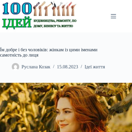
Перейти
до
вмісту
Їм добре і без чоловіків: жінкам із цими іменами
самотність до лиця
Руслана Козак
15.08.2023
Ідеї життя