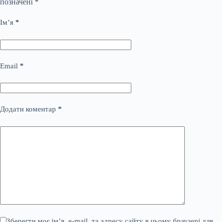
позначені
*
Ім’я
*
Email
*
Додати коментар
*
Зберегти моє ім’я, e-mail, та адресу сайту в цьому браузері для