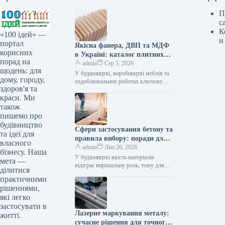
П
с
К
«100 ідей» —
и
портал
Якісна фанера, ДВП та МДФ
корисних
в Україні: каталог плитних
порад на
матеріалів від «ВІН-ВУД»
admin
Сер 5, 2026
щодень: для
У будівництві, виробництві меблів та
дому, городу,
оздоблювальних роботах ключову
здоров'я та
роль відіграє вибір якісної деревинної
краси. Ми
сировини. Компанія «ВІН-ВУД» уже
тривалий час займається…
також
пишемо про
будівництво
Сфери застосування бетону та
та ідеї для
правила вибору: поради для
власного
приватного й промислового
admin
Лип 26, 2026
бізнесу. Наша
будівництва
У будівництві якість матеріалів
мета —
відіграє вирішальну роль, тому для
ділитися
зведення надійних об’єктів важливо
практичними
обирати перевірених виробників, таких
рішеннями,
як компанія Промбудцентр,…
які легко
застосувати в
Лазерне маркування металу:
житті.
сучасне рішення для точного