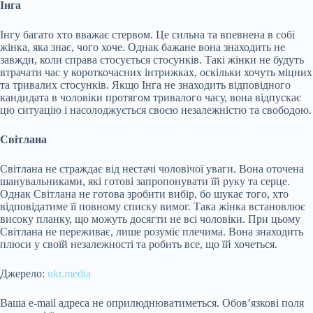
Інга
Інгу багато хто вважає стервом. Це сильна та впевнена в собі
жінка, яка знає, чого хоче. Однак бажане вона знаходить не
завжди, коли справа стосується стосунків. Такі жінки не будуть
втрачати час у короткочасних інтрижках, оскільки хочуть міцних
та тривалих стосунків. Якщо Інга не знаходить відповідного
кандидата в чоловіки протягом тривалого часу, вона відпускає
цю ситуацію і насолоджується своєю незалежністю та свободою.
Світлана
Світлана не страждає від нестачі чоловічої уваги. Вона оточена
шанувальниками, які готові запропонувати їй руку та серце.
Однак Світлана не готова зробити вибір, бо шукає того, хто
відповідатиме її повному списку вимог. Така жінка встановлює
високу планку, що можуть досягти не всі чоловіки. При цьому
Світлана не переживає, лише розуміє плечима. Вона знаходить
плюси у своїй незалежності та робить все, що їй хочеться.
Джерело:
ukr.media
Ваша e-mail адреса не оприлюднюватиметься.
Обов’язкові поля