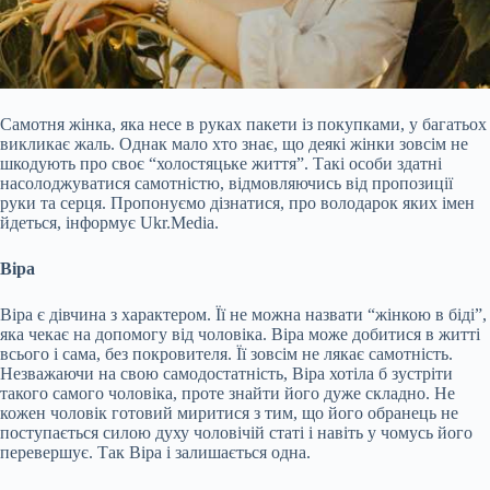
Самотня жінка, яка несе в руках пакети із покупками, у багатьох
викликає жаль. Однак мало хто знає, що деякі жінки зовсім не
шкодують про своє “холостяцьке життя”. Такі особи здатні
насолоджуватися самотністю, відмовляючись від пропозиції
руки та серця. Пропонуємо
дізнатися, про володарок яких імен
йдеться, інформує Ukr.Media.
Віра
Віра є дівчина з характером. Її не можна назвати “жінкою в біді”,
яка чекає на допомогу від чоловіка. Віра може добитися в житті
всього і сама, без покровителя. Її зовсім не лякає самотність.
Незважаючи на свою самодостатність, Віра хотіла б зустріти
такого самого чоловіка, проте знайти його дуже складно. Не
кожен чоловік готовий миритися з тим, що його обранець не
поступається силою духу чоловічій статі і навіть у чомусь його
перевершує. Так Віра і залишається одна.