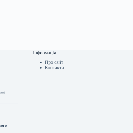
Інформація
Про сайт
Контакти
нної
вого