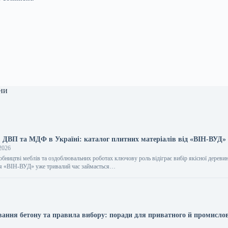
ни
, ДВП та МДФ в Україні: каталог плитних матеріалів від «ВІН-ВУД»
2026
обництві меблів та оздоблювальних роботах ключову роль відіграє вибір якісної дереви
ія «ВІН-ВУД» уже тривалий час займається…
вання бетону та правила вибору: поради для приватного й промисло