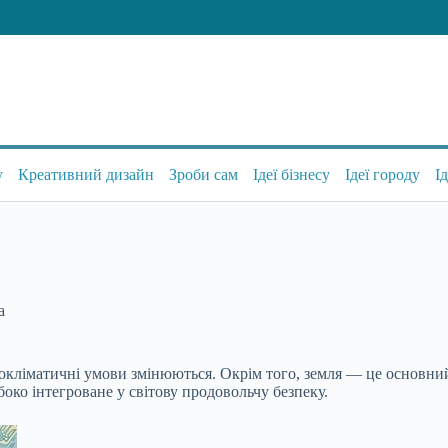
у
Креативний дизайн
Зроби сам
Ідеї бізнесу
Ідеї городу
І
а
грокліматичні умови
змінюються. Окрім того, земля — це основний
боко інтегроване у світову продовольчу безпеку.