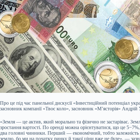
Про це під час панельної дискусії «Інвестиційний потенціал укра
засновник компанії «Твоє коло», засновник «М’ясторія» Андрій 
«Земля — це актив, який морально та фізично не застаріває. Земл
зростання вартості. По оренді можна орієнтуватися, що це 5−7%, і
два головні чинники. Перший — економічний, тобто залежність з
землю, бо ми на початку ринку й такої ціни вже не буде», — зазн