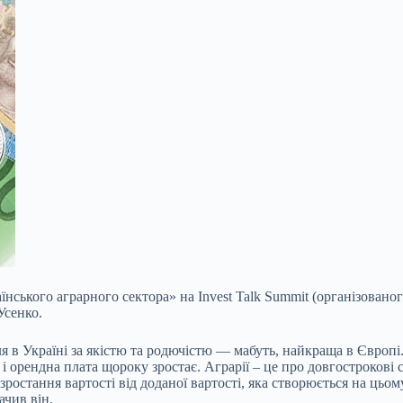
їнського аграрного сектора» на Invest Talk Summit (організовано
Усенко.
я в Україні за якістю та родючістю — мабуть, найкраща в Європі.
 орендна плата щороку зростає. Аграрії – це про довгострокові ст
ростання вартості від доданої вартості, яка створюється на цьо
ачив він.