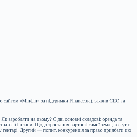
го сайтом «Мінфін» за підтримки Finance.ua), заявив СЕО та
 Як заробляти на цьому? Є дві основні складові: оренда та
ратегії і плани. Щодо зростання вартості самої землі, то тут є
му гектарі. Другий — попит, конкуренція за право придбати цю