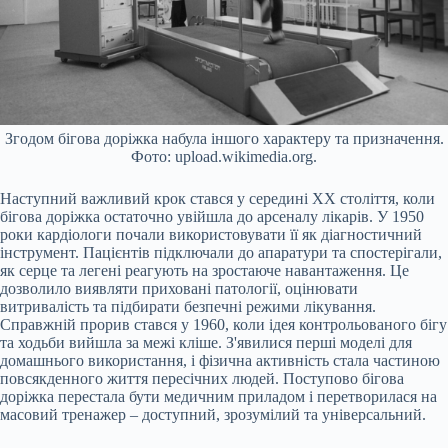
Згодом бігова доріжка набула іншого характеру та призначення.
Фото: upload.wikimedia.org.
Наступний важливий крок стався у середині ХХ століття, коли
бігова доріжка остаточно увійшла до арсеналу лікарів. У 1950
роки кардіологи почали використовувати її як діагностичний
інструмент. Пацієнтів підключали до апаратури та спостерігали,
як серце та легені реагують на зростаюче навантаження. Це
дозволило виявляти приховані патології, оцінювати
витривалість та підбирати безпечні режими лікування.
Справжній прорив стався у 1960, коли ідея контрольованого бігу
та ходьби вийшла за межі кліше. З'явилися перші моделі для
домашнього використання, і фізична активність стала частиною
повсякденного життя пересічних людей. Поступово бігова
доріжка перестала бути медичним приладом і перетворилася на
масовий тренажер – доступний, зрозумілий та універсальний.