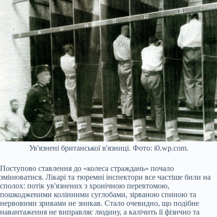
Ув'язнені британської в'язниці. Фото: i0.wp.com.
Поступово ставлення до «колеса страждань» почало
змінюватися. Лікарі та тюремні інспектори все частіше били на
сполох: потік ув'язнених з хронічною перевтомою,
пошкодженими колінними суглобами, зірваною спиною та
нервовими зривами не зникав. Стало очевидно, що подібне
навантаження не виправляє людину, а калічить її фізично та