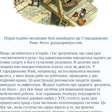
Перші подібні механізми було винайдено ще Стародавньому
Римі. Фото: gruasyaparejos.com.
Якщо заглибитися в історію, стає зрозумілим, що сама ідея
«нескінченного руху» під навантаженням народилася задовго до
появи спорту в його сучасному розумінні. В античні часи
людина вже використовувала власну силу як двигун. У
Стародавньому Римі, наприклад, застосовувалися масивні
колеса, у яких йшли раби чи робітники, приводячи у дію
підйомні крани. Ці конструкції допомагали зводити храми,
акведуки та амфітеатри. Жодної турботи про здоров'я, зрозуміло,
і не йшло – рух був лише засобом для виконання важкої та
небезпечної роботи. Але справжню похмуру популярність
прообраз бігової доріжки набув у ХІХ столітті, коли ідея
примусової праці стала частиною пенітенціарної системи. Це
був час, коли суспільство щиро вірило в те, що фізичні
страждання здатні виправити людину, а виснажлива робота –