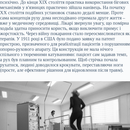
психічно. До кінця ХІХ століття практика використання бігових
механізмів у в'язницях практично зійшла нанівець. На початку
ХХ століття подібних установок ставало дедалі менше. Проте
сама концепція руху дома несподівано отримала друге життя –
вже у медичному середовищі. Лікарі звернули увагу, що помірна
ходьба здатна приносити користь, якщо виключити примус і
жорстокість. Через війну покарання стало переосмислюватися як
терапія. У 1911 році в США було подано заявку на патент
пристрою, призначеного для реабілітації пацієнтів з порушенням
опорно-рухового апарату. Ця конструкція не мала нічого
спільного з тюремними катуваннями: пацієнт сам задавав темп,
а рух був плавним та контрольованим. Щоб стрічка почала
рухатися, людині доводилося крокувати, переставляючи ноги
(просте, але ефективне рішення для відновлення після травм).