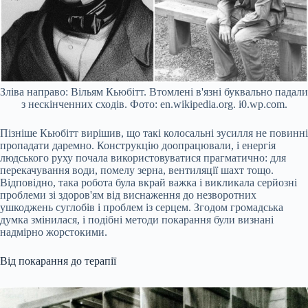
Зліва направо: Вільям Кьюбітт. Втомлені в'язні буквально падали
з нескінченних сходів. Фото: en.wikipedia.org. i0.wp.com.
Пізніше Кьюбітт вирішив, що такі колосальні зусилля не повинні
пропадати даремно. Конструкцію доопрацювали, і енергія
людського руху почала використовуватися прагматично: для
перекачування води, помелу зерна, вентиляції шахт тощо.
Відповідно, така робота була вкрай важка і викликала серйозні
проблеми зі здоров'ям від виснаження до незворотних
ушкоджень суглобів і проблем із серцем. Згодом громадська
думка змінилася, і подібні методи покарання були визнані
надмірно жорстокими.
Від покарання до терапії