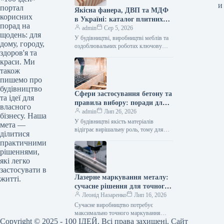
и
портал
Якісна фанера, ДВП та МДФ
корисних
в Україні: каталог плитних
порад на
матеріалів від «ВІН-ВУД»
admin
Сер 5, 2026
щодень: для
У будівництві, виробництві меблів та
дому, городу,
оздоблювальних роботах ключову
здоров'я та
роль відіграє вибір якісної деревинної
краси. Ми
сировини. Компанія «ВІН-ВУД» уже
тривалий час займається…
також
пишемо про
будівництво
Сфери застосування бетону та
та ідеї для
правила вибору: поради для
власного
приватного й промислового
admin
Лип 26, 2026
бізнесу. Наша
будівництва
У будівництві якість матеріалів
мета —
відіграє вирішальну роль, тому для
ділитися
зведення надійних об’єктів важливо
практичними
обирати перевірених виробників, таких
рішеннями,
як компанія Промбудцентр,…
які легко
застосувати в
Лазерне маркування металу:
житті.
сучасне рішення для точного
та довговічного нанесення
Леонід Назаренко
Лип 16, 2026
інформації
Сучасне виробництво потребує
максимально точного маркування
Copyright © 2025 - 100 ІДЕЙ. Всі права захищені. Сайт
продукції. Серійні номери, логотипи,