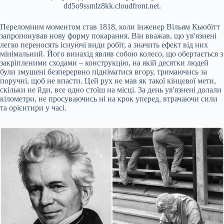
dd5o9ssmlz8kk.cloudfront.net.
Переломним моментом став 1818, коли інженер Вільям Кьюбітт
запропонував нову форму покарання. Він вважав, що ув'язнені
легко переносять існуючі види робіт, а значить ефект від них
мінімальний. Його винахід являв собою колесо, що обертається з
закріпленими сходами – конструкцію, на якій десятки людей
були змушені безперервно підніматися вгору, тримаючись за
поручні, щоб не впасти. Цей рух не мав як такої кінцевої мети,
скільки не йди, все одно стоїш на місці. За день ув'язнені долали
кілометри, не просуваючись ні на крок уперед, втрачаючи сили
та орієнтири у часі.