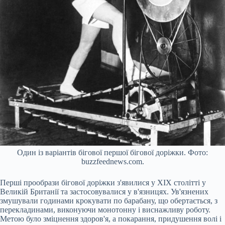
Один із варіантів бігової першої бігової доріжки. Фото:
buzzfeednews.com.
Перші прообрази бігової доріжки з'явилися у ХІХ столітті у
Великій Британії та застосовувалися у в'язницях. Ув'язнених
змушували годинами крокувати по барабану, що обертається, з
перекладинами, виконуючи монотонну і виснажливу роботу.
Метою було зміцнення здоров'я, а покарання, придушення волі і