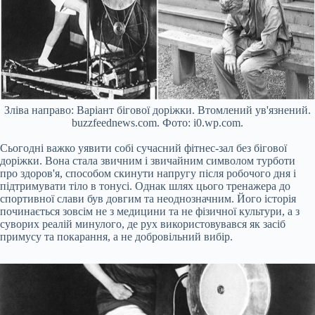
Зліва направо: Варіант бігової доріжки. Втомлений ув'язнений.
buzzfeednews.com. Фото: i0.wp.com.
Сьогодні важко уявити собі сучасний фітнес-зал без бігової
доріжки. Вона стала звичним і звичайним символом турботи
про здоров'я, способом скинути напругу після робочого дня і
підтримувати тіло в тонусі. Однак шлях цього тренажера до
спортивної слави був довгим та неоднозначним. Його історія
починається зовсім не з медицини та не фізичної культури, а з
суворих реалій минулого, де рух використовувався як засіб
примусу та покарання, а не добровільний вибір.