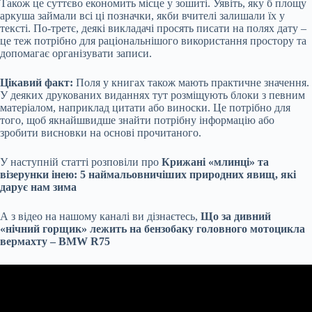
Також це суттєво економить місце у зошиті. Уявіть, яку б площу
аркуша займали всі ці позначки, якби вчителі залишали їх у
тексті. По-третє, деякі викладачі просять писати на полях дату –
це теж потрібно для раціональнішого використання простору та
допомагає організувати записи.
Цікавий факт:
Поля у книгах також мають практичне значення.
У деяких друкованих виданнях тут розміщують блоки з певним
матеріалом, наприклад цитати або виноски. Це потрібно для
того, щоб якнайшвидше знайти потрібну інформацію або
зробити висновки на основі прочитаного.
У наступній статті розповіли про
Крижані «млинці» та
візерунки інею: 5 наймальовничіших природних явищ, які
дарує нам зима
А з відео на нашому каналі ви дізнаєтесь,
Що за дивний
«нічний горщик» лежить на бензобаку головного мотоцикла
вермахту – BMW R75