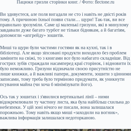
Пацюки гризли сторінки книг. / Фото: flectone.ru
Ви здивуєтеся, але поля вигадали не сто і навіть не двісті років
тому. А причиною їхньої появи стали… щури! Так-так, ви все
правильно зрозуміли. Саме ці маленькі гризуни, які в минулому
завдавали дуже багато турбот не тільки біднякам, а й багатіям,
допомогли «апгрейду» зошитів.
Миші та щури були частими гостями як на кухні, так і в
бібліотеці. Але якщо зіпсовані продукти виходило без проблем
замінити на свіжі, то з книгами все було набагато складніше. Від
гострих зубів страждали насамперед краї сторінок, і відновити їх
було неможливо. Гризуни відзначали своєю присутністю не
лише книжки, а й важливі папери, документи, зошити з цінними
записами, тому треба було терміново придумати, як уникнути
псування майна (чи хоча б мінімізувати його).
Ось так у зошитах і з'явилися вертикальні лінії – ними
відокремлювали ту частину листа, яка була найбільш схильна до
небезпеки. У цій зоні нічого не писали, вона залишалася
порожньою. Тому навіть якщо миші «заходили на вогник»,
важлива інформація залишалася недоторканою.