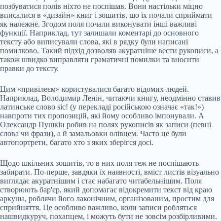
позбуватися полів ніхто не поспішав. Вони настільки міцно
вписалися в «дизайн» книг і зошитів, що їх почали сприймати
як належне. Згодом поля почали виконувати інші важливі
функції. Наприклад, тут залишали коментарі до основного
тексту або виписували слова, які в рядку були написані
помилково. Такий підхід дозволяв акуратніше вести рукописи, а
також швидко виправляти граматичні помилки та вносити
правки до тексту.
Цим «привілеєм» користувалися багато відомих людей.
Наприклад, Володимир Ленін, читаючи книгу, неодмінно ставив
латинське слово sic! (у перекладі російською означає «так!»)
навпроти тих пропозицій, які йому особливо імпонували. А
Олександр Пушкін робив на полях рукописів як записи (певні
слова чи фрази), а й замальовки олівцем. Часто це були
автопортрети, багато хто з яких зберігся досі.
Щодо шкільних зошитів, то в них поля теж не поспішають
забирати. По-перше, завдяки їх наявності, вміст листів візуально
виглядає акуратнішим і стає набагато читабельнішим. Поля
створюють бар'єр, який допомагає відокремити текст від краю
аркуша, роблячи його лаконічним, організованим, простим для
сприйняття. Це особливо важливо, коли записи робляться
нашвидкуруч, похапцем, і можуть бути не зовсім розбірливими.