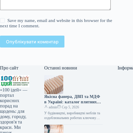
Save my name, email and website in this browser for the
next time I comment.
Опублікувати коментар
Про сайт
Останні новини
Інформ
«100 ідей» —
портал
Якісна фанера, ДВП та МДФ
корисних
в Україні: каталог плитних
порад на
матеріалів від «ВІН-ВУД»
admin
Сер 5, 2026
щодень: для
У будівництві, виробництві меблів та
дому, городу,
оздоблювальних роботах ключову
здоров'я та
роль відіграє вибір якісної деревинної
краси. Ми
сировини. Компанія «ВІН-ВУД» уже
тривалий час займається…
також