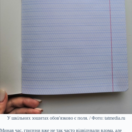
У шкільних зошитах обов'язково є поля. / Фото: tatmedia.ru
Минав час, гризуни вже не так часто відвідували вдома, але