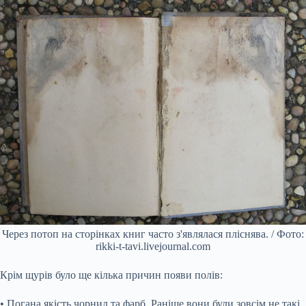
Через потоп на сторінках книг часто з'являлася пліснява. / Фото:
rikki-t-tavi.livejournal.com
Крім щурів було ще кілька причин появи полів:
• Погана якість чорнил та фарб. Раніше вони були зовсім не такі