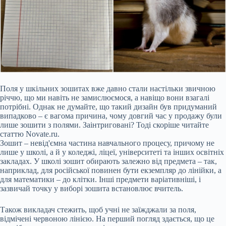
Поля у шкільних зошитах вже давно стали настільки звичною
річчю, що ми навіть не замислюємося, а навіщо вони взагалі
потрібні. Однак не думайте, що такий дизайн був придуманий
випадково – є вагома причина, чому довгий час у продажу були
лише зошити з полями. Заінтриговані? Тоді скоріше читайте
статтю Novate.ru.
Зошит – невід'ємна частина навчального процесу, причому не
лише у школі, а й у коледжі, ліцеї, університеті та інших освітніх
закладах. У школі зошит обирають залежно від предмета – так,
наприклад, для російської повинен бути екземпляр до лінійки, а
для математики – до клітки. Інші предмети варіативніші, і
зазвичай точку у виборі зошита встановлює вчитель.
Також викладач стежить, щоб учні не заїжджали за поля,
відмічені червоною лінією. На перший погляд здається, що це